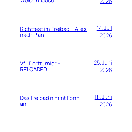
Weidenhausen
2026
14. Juli
Richtfest im Freibad – Alles
nach Plan
2026
25. Juni
VfL Dorfturnier –
RELOADED
2026
18. Juni
Das Freibad nimmt Form
an
2026