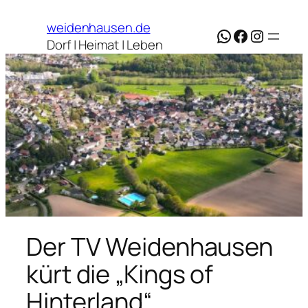
Zum
weidenhausen.de
Inhalt
WhatsApp
Facebook
Instagr
Dorf | Heimat | Leben
springen
Der TV Weidenhausen
kürt die „Kings of
Hinterland“