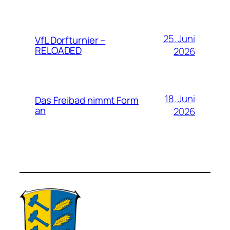
25. Juni
VfL Dorfturnier –
RELOADED
2026
18. Juni
Das Freibad nimmt Form
an
2026