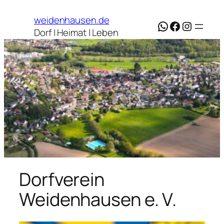
Zum
weidenhausen.de
Inhalt
WhatsApp
Facebook
Instagr
Dorf | Heimat | Leben
springen
Dorfverein
Weidenhausen e. V.